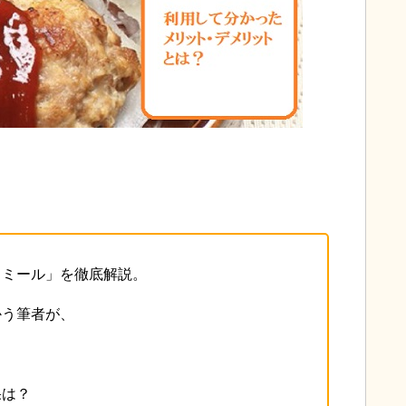
ィミール」を徹底解説。
かう筆者が、
果は？