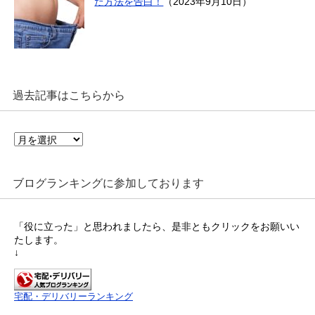
た方法を告白！
（2023年9月10日）
過去記事はこちらから
過
去
記
事
ブログランキングに参加しております
は
こ
ち
「役に立った」と思われましたら、是非ともクリックをお願いい
ら
たします。
か
↓
ら
宅配・デリバリーランキング