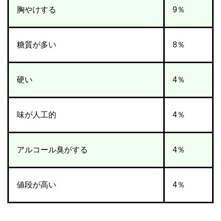
胸やけする
9％
糖質が多い
8％
硬い
4％
味が人工的
4％
アルコール臭がする
4％
値段が高い
4％