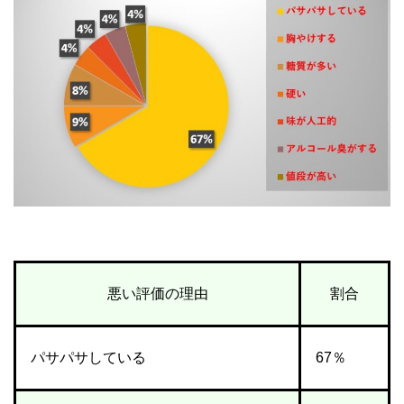
悪い評価の理由
割合
パサパサしている
67％