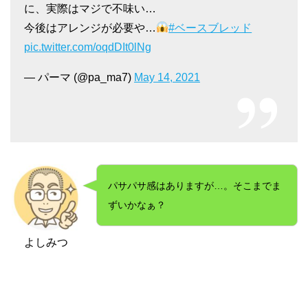
に、実際はマジで不味い…
今後はアレンジが必要や…
#ベースブレッド
pic.twitter.com/oqdDIt0lNg
— パーマ (@pa_ma7)
May 14, 2021
パサパサ感はありますが…。そこまでま
ずいかなぁ？
よしみつ