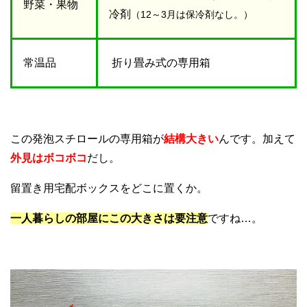
野菜・果物
冷剤
（12～3月は保冷剤なし。）
常温品
折り畳み式の専用箱
この発泡スチロールの専用箱が
結構大きい
んです。加えて
外見はボコボコ
だし。
留置き用宅配ボックスをどこに置くか。
一人暮らしの部屋にこの大きさは
要注意
ですね…。