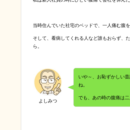
当時住んでいた社宅のベッドで、一人痛む腹
そして、看病してくれる人など誰もおらず、
ら。
いや～、お恥ずかしい昔
ね。
でも、あの時の腹痛は二
よしみつ